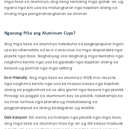
mga tasa sa aluminyo, ang ilang lainlaing mga gidak-on, ug
ngano nga kini usa ka malungtaron nga kapilian alang sa
imong mga panginahanglanon sa ilimnon.
Nganong Pilia ang Aluminum Cups?
Ang mga tasa sa aluminyo nakakuha sa pagkapopular ingon
usa ka alternatibo sa eco-conscious sa mga disposable nga
plastik nga tasa. Nagtanyag sila daghang mga bentaha nga
naghimo kanila nga usa ka gipalabi nga kapilian alang sa
kaswal ug pormal nga mga setting:
Eco-friendly:
Ang mga tasa sa aluminyo 100% ma-recycle,
nga naghimo kanila nga usa ka maayo kaayo nga kapilian
alang sa pagkunhod sa us aka gamit nga basura nga plastik.
Pinaagi sa pagpili sa aluminum kay sa plastik, nakatampo ka
sa mas lunhaw nga planeta ug makatabang sa
pagpanalipod sa atong kadagatan ug wildlife.
Dali kaayon:
Dili sama sa manipis nga plastik nga mga tasa,
ang mga tasa sa aluminyo mas lig-on ug dili kaayo mabuak