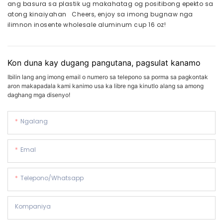
ang basura sa plastik ug makahatag og positibong epekto sa
atong kinaiyahan Cheers, enjoy sa imong bugnaw nga
ilimnon inosente wholesale aluminum cup 16 oz!
Kon duna kay dugang pangutana, pagsulat kanamo
Ibilin lang ang imong email o numero sa telepono sa porma sa pagkontak
aron makapadala kami kanimo usa ka libre nga kinutlo alang sa among
daghang mga disenyo!
Ngalang
Emal
Telepono/whatsapp
Kompaniya