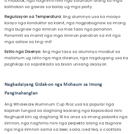
o mabuak, nga naghimo niini nga sulundon alang sa mga
kalihokan sa gawas sa balay ug mga party.
Regulasyon sa Temperatura:
Ang aluminyo usa ka maayo
kaayo nga konduktor sa kainit, nga nagpabugnaw sa imong
mga bugnaw nga ilimnon sa mas taas nga panahon.
Panamilit sa mainit nga mga ilimnon panahon sa init nga
mga adlaw sa ting-init!
Estilo nga Disenyo:
Ang mga tasa sa aluminyo moabut sa
matahum ug istilo nga mga disenyo, nga nagdugang usa ka
paghikap sa sopistikado sa bisan unsang okasyon.
Nagkadaiyang Gidak-on nga Mohaum sa Imong
Panginahanglan
Ang Wholesale Aluminum Cup 16oz usa ka popular nga
kapilian tungod sa daghang kaarang nga kapasidad niini.
Naghupot kini og daghang 16 ka onsa sa imong paborito nga
ilimnon, nga naghimo niini nga perpekto alang sa bugnaw
nga mga ilimnon sama sa beer, soda, iced tea, o cocktails.