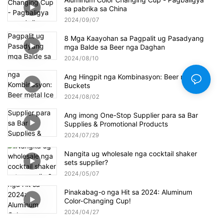
sa pabrika sa China
2024
09
07
8 Mga Kaayohan sa Pagpalit ug Pasadyang
mga Balde sa Beer nga Daghan
2024
08
10
Ang Hingpit nga Kombinasyon: Beer metal Ice
Buckets
2024
08
02
Ang imong One-Stop Supplier para sa Bar
Supplies & Promotional Products
2024
07
29
Nangita ug wholesale nga cocktail shaker
sets supplier?
2024
05
07
Pinakabag-o nga Hit sa 2024: Aluminum
Color-Changing Cup!
2024
04
27