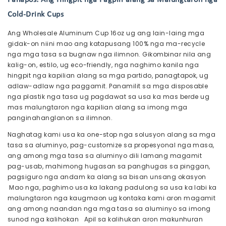
Panapos: Ang Hingpit nga Pagpili alang sa Malungtaron nga
Cold-Drink Cups
Ang Wholesale Aluminum Cup 16oz ug ang lain-laing mga
gidak-on niini mao ang katapusang 100% nga ma-recycle
nga mga tasa sa bugnaw nga ilimnon. Gikombinar nila ang
kalig-on, estilo, ug eco-friendly, nga naghimo kanila nga
hingpit nga kapilian alang sa mga partido, panagtapok, ug
adlaw-adlaw nga paggamit. Panamilit sa mga disposable
nga plastik nga tasa ug pagdawat sa usa ka mas berde ug
mas malungtaron nga kapilian alang sa imong mga
panginahanglanon sa ilimnon.
Naghatag kami usa ka one-stop nga solusyon alang sa mga
tasa sa aluminyo, pag-customize sa propesyonal nga masa,
ang among mga tasa sa aluminyo dili lamang magamit
pag-usab, mahimong hugasan sa panghugas sa pinggan,
pagsiguro nga andam ka alang sa bisan unsang okasyon
Mao nga, paghimo usa ka lakang padulong sa usa ka labi ka
malungtaron nga kaugmaon ug kontaka kami aron magamit
ang among naandan nga mga tasa sa aluminyo sa imong
sunod nga kalihokan Apil sa kalihukan aron makunhuran