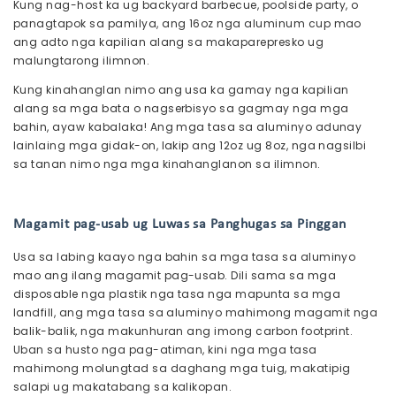
Kung nag-host ka ug backyard barbecue, poolside party, o
panagtapok sa pamilya, ang 16oz nga aluminum cup mao
ang adto nga kapilian alang sa makaparepresko ug
malungtarong ilimnon.
Kung kinahanglan nimo ang usa ka gamay nga kapilian
alang sa mga bata o nagserbisyo sa gagmay nga mga
bahin, ayaw kabalaka! Ang mga tasa sa aluminyo adunay
lainlaing mga gidak-on, lakip ang 12oz ug 8oz, nga nagsilbi
sa tanan nimo nga mga kinahanglanon sa ilimnon.
Magamit pag-usab ug Luwas sa Panghugas sa Pinggan
Usa sa labing kaayo nga bahin sa mga tasa sa aluminyo
mao ang ilang magamit pag-usab. Dili sama sa mga
disposable nga plastik nga tasa nga mapunta sa mga
landfill, ang mga tasa sa aluminyo mahimong magamit nga
balik-balik, nga makunhuran ang imong carbon footprint.
Uban sa husto nga pag-atiman, kini nga mga tasa
mahimong molungtad sa daghang mga tuig, makatipig
salapi ug makatabang sa kalikopan.