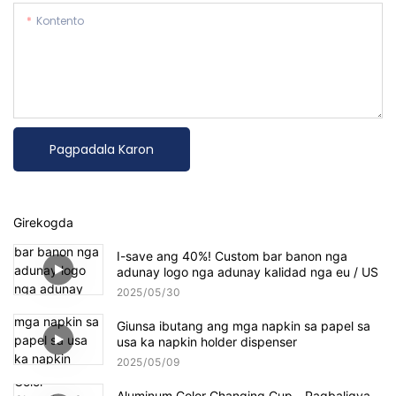
Kontento
Pagpadala Karon
Girekogda
I-save ang 40%! Custom bar banon nga
adunay logo nga adunay kalidad nga eu / US
2025
05
30
Giunsa ibutang ang mga napkin sa papel sa
usa ka napkin holder dispenser
2025
05
09
Aluminum Color Changing Cup - Pagbaligya