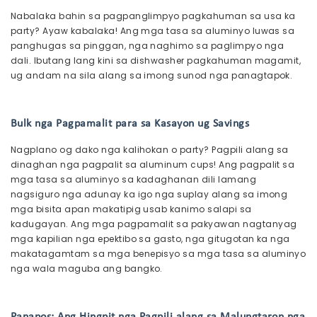
Nabalaka bahin sa pagpanglimpyo pagkahuman sa usa ka
party? Ayaw kabalaka! Ang mga tasa sa aluminyo luwas sa
panghugas sa pinggan, nga naghimo sa paglimpyo nga
dali. Ibutang lang kini sa dishwasher pagkahuman magamit,
ug andam na sila alang sa imong sunod nga panagtapok.
Bulk nga Pagpamalit para sa Kasayon ​​ug Savings
Nagplano og dako nga kalihokan o party? Pagpili alang sa
dinaghan nga pagpalit sa aluminum cups! Ang pagpalit sa
mga tasa sa aluminyo sa kadaghanan dili lamang
nagsiguro nga adunay ka igo nga suplay alang sa imong
mga bisita apan makatipig usab kanimo salapi sa
kadugayan. Ang mga pagpamalit sa pakyawan nagtanyag
mga kapilian nga epektibo sa gasto, nga gitugotan ka nga
makatagamtam sa mga benepisyo sa mga tasa sa aluminyo
nga wala maguba ang bangko.