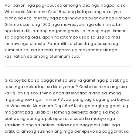
Malipayon nga pag-abut sa among video nga nagpaila sa
Wholesale Aluminum Cup 16oz, ang katapusang solusyon
alang sa eco-friendly nga paglingaw sa bugnaw nga ilimnon.
Gihimo uban ang 100% nga ma-recycle nga aluminyo, kini
nga tasa dili lamang nagpabugnaw sa imong mga ilimnon
sa daghang oras, apan nakatampo usab sa usa ka mas
lunhaw nga planeta. Panamilit sa plastik nga basura ug
kumusta sa usa ka malungtaron ug makapalagsik nga
kasinatian sa among aluminum cup.
Gikapoy ka ba sa paggamit sa usa ka gamit nga plastik nga
tasa nga makadaot sa kinaiyahan? Gusto ba nimo ang usa
ka lig-on ug eco-friendly nga alternatibo alang sa imong
mga bugnaw nga ilimnon? Ayaw pangitag dugang pa kaysa
sa Wholesale Aluminum Cup 16oz! Kini nga daghag gamit ug
magamit pag-usab dili lamang perpekto alang sa mga
partido ug panagtapok apan usa usab ka maayo nga
kapilian alang sa adlaw-adlaw nga paggamit. Niini nga
artikulo, among susihon ang mga benepisyo sa paggamit sa