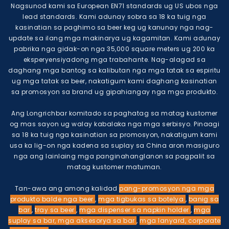
Nagsunod kami sa European EN71 standards ug US ubos nga
lead standards. Kami adunay sobra sa 18 ka tuig nga
kasinatian sa paghimo sa beer keg ug kanunay nga nag-
update sa ilang mga makinarya ug kagamitan. Kami adunay
pabrika nga gidak-on nga 35,000 square meters ug 200 ka
eksperyensiyadong mga trabahante. Nag-alagad sa
daghang mga bantog sa kalibutan nga mga tatak sa espiritu
ug mga tatak sa beer, nakatigum kami daghang kasinatian
sa promosyon sa brand ug gipahiangay nga mga produkto.
Ang Longrichbar komitado sa paghatag sa matag kustomer
og mas sayon ​​ug walay kabalaka nga mga serbisyo. Pinaagi
sa 18 ka tuig nga kasinatian sa promosyon, nakatigum kami
usa ka lig-on nga kadena sa suplay sa China aron masiguro
nga ang lainlaing mga panginahanglanon sa pagpalit sa
matag kustomer matuman.
Tan-awa ang among kalidad
pang-promosyon nga mga
produkto
balde nga beer
,
mga tigbukas sa botelya
,
banig sa
bar
,
tray sa beer
,
mga dispenser sa napkin holder
,
mga
suplay sa bar, mga aksesorya sa bar
,
mga lanyard, corporate