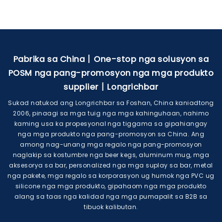
Pabrika sa China丨One-stop nga solusyon sa
POSM nga pang-promosyon nga mga produkto
supplier丨Longrichbar
Sukad natukod ang Longrichbar sa Foshan, China kaniadtong
2006, pinaagi sa mga tuig nga mga kahinguhaan, nahimo
kaming usa ka propesyonal nga tiggama sa gipahiangay
nga mga produkto nga pang-promosyon sa China. Ang
among nag-unang mga regalo nga pang-promosyon
naglakip sa kostumbre nga beer kegs, aluminum mug, mga
aksesorya sa bar, personalized nga mga suplay sa bar, metal
nga pakete, mga regalo sa korporasyon ug humok nga PVC ug
silicone nga mga produkto, gipahaom nga mga produkto
alang sa taas nga kalidad nga mga pumapalit sa B2B sa
tibuok kalibutan.