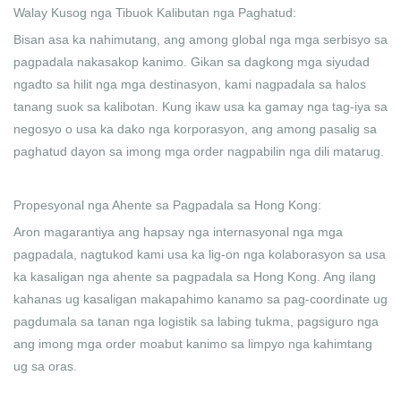
Walay Kusog nga Tibuok Kalibutan nga Paghatud:
Bisan asa ka nahimutang, ang among global nga mga serbisyo sa
pagpadala nakasakop kanimo. Gikan sa dagkong mga siyudad
ngadto sa hilit nga mga destinasyon, kami nagpadala sa halos
tanang suok sa kalibotan. Kung ikaw usa ka gamay nga tag-iya sa
negosyo o usa ka dako nga korporasyon, ang among pasalig sa
paghatud dayon sa imong mga order nagpabilin nga dili matarug.
Propesyonal nga Ahente sa Pagpadala sa Hong Kong:
Aron magarantiya ang hapsay nga internasyonal nga mga
pagpadala, nagtukod kami usa ka lig-on nga kolaborasyon sa usa
ka kasaligan nga ahente sa pagpadala sa Hong Kong. Ang ilang
kahanas ug kasaligan makapahimo kanamo sa pag-coordinate ug
pagdumala sa tanan nga logistik sa labing tukma, pagsiguro nga
ang imong mga order moabut kanimo sa limpyo nga kahimtang
ug sa oras.