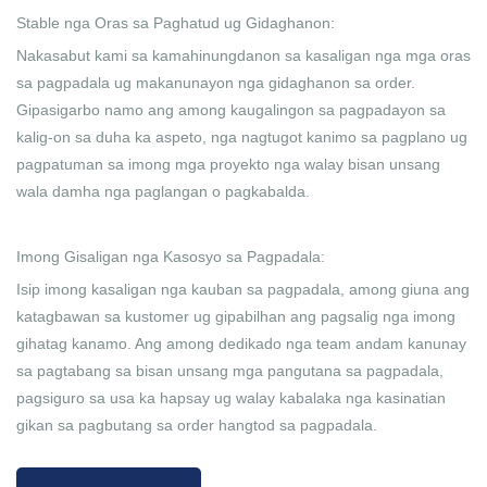
Stable nga Oras sa Paghatud ug Gidaghanon:
Nakasabut kami sa kamahinungdanon sa kasaligan nga mga oras
sa pagpadala ug makanunayon nga gidaghanon sa order.
Gipasigarbo namo ang among kaugalingon sa pagpadayon sa
kalig-on sa duha ka aspeto, nga nagtugot kanimo sa pagplano ug
pagpatuman sa imong mga proyekto nga walay bisan unsang
wala damha nga paglangan o pagkabalda.
Imong Gisaligan nga Kasosyo sa Pagpadala:
Isip imong kasaligan nga kauban sa pagpadala, among giuna ang
katagbawan sa kustomer ug gipabilhan ang pagsalig nga imong
gihatag kanamo. Ang among dedikado nga team andam kanunay
sa pagtabang sa bisan unsang mga pangutana sa pagpadala,
pagsiguro sa usa ka hapsay ug walay kabalaka nga kasinatian
gikan sa pagbutang sa order hangtod sa pagpadala.