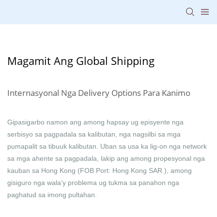
Magamit Ang Global Shipping
Internasyonal Nga Delivery Options Para Kanimo
Gipasigarbo namon ang among hapsay ug episyente nga
serbisyo sa pagpadala sa kalibutan, nga nagsilbi sa mga
pumapalit sa tibuuk kalibutan. Uban sa usa ka lig-on nga network
sa mga ahente sa pagpadala, lakip ang among propesyonal nga
kauban sa Hong Kong (FOB Port: Hong Kong SAR.), among
gisiguro nga wala’y problema ug tukma sa panahon nga
paghatud sa imong pultahan.