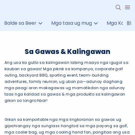
Balde sa Beer
Mga tasa ug mug
Mga Kagami
Sa Gawas & Kalingawan
Ang usa ka gutlo sa kalingawan labing maayo nga igugol sa
kauban sa gawas! Mga piknik sa kompanya, corporate golf
outing, backyard BBQ, sporting event, team-building
adventures, family reunion, ug uban pa—adunay daghang
mga paagi aron makagawas ug mamatikdan nga adunay
taas nga kalidad sa gawas & mga produkto sa kalingawan
gikan sa longrichbar!
Gikan sa komportable nga mga lingkoranan sa gawas ug
gipahiangay nga sunglass hangtod sa mga payong sa golf,
mga cooler bag, ug mga cooling hand fan, pangitaa ang usa