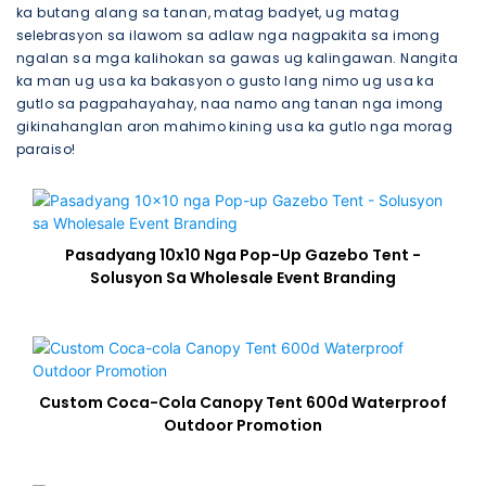
ka butang alang sa tanan, matag badyet, ug matag
selebrasyon sa ilawom sa adlaw nga nagpakita sa imong
ngalan sa mga kalihokan sa gawas ug kalingawan. Nangita
ka man ug usa ka bakasyon o gusto lang nimo ug usa ka
gutlo sa pagpahayahay, naa namo ang tanan nga imong
gikinahanglan aron mahimo kining usa ka gutlo nga morag
paraiso!
Pasadyang 10x10 Nga Pop-Up Gazebo Tent -
Solusyon Sa Wholesale Event Branding
Custom Coca-Cola Canopy Tent 600d Waterproof
Outdoor Promotion