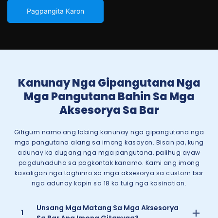
Pagpangita Karon
Kanunay Nga Gipangutana Nga
Mga Pangutana Bahin Sa Mga
Aksesorya Sa Bar
Gitigum namo ang labing kanunay nga gipangutana nga
mga pangutana alang sa imong kasayon. Bisan pa, kung
adunay ka dugang nga mga pangutana, palihug ayaw
pagduhaduha sa pagkontak kanamo. Kami ang imong
kasaligan nga taghimo sa mga aksesorya sa custom bar
nga adunay kapin sa 18 ka tuig nga kasinatian.
Unsang Mga Matang Sa Mga Aksesorya
1
Sa Bar Ang Imong Gitanyag?