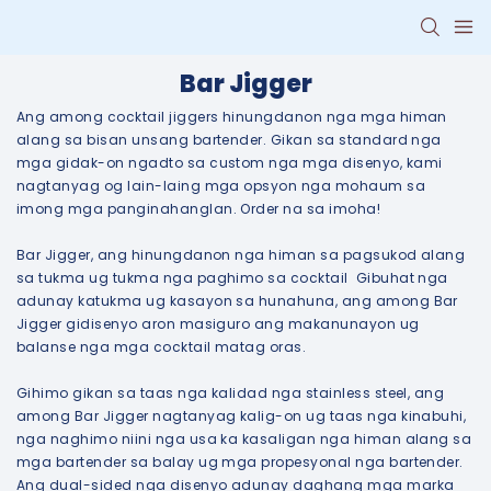
Bar Jigger
Ang among cocktail jiggers hinungdanon nga mga himan
alang sa bisan unsang bartender. Gikan sa standard nga
mga gidak-on ngadto sa custom nga mga disenyo, kami
nagtanyag og lain-laing mga opsyon nga mohaum sa
imong mga panginahanglan. Order na sa imoha!
Bar Jigger, ang hinungdanon nga himan sa pagsukod alang
sa tukma ug tukma nga paghimo sa cocktail Gibuhat nga
adunay katukma ug kasayon ​​sa hunahuna, ang among Bar
Jigger gidisenyo aron masiguro ang makanunayon ug
balanse nga mga cocktail matag oras.
Gihimo gikan sa taas nga kalidad nga stainless steel, ang
among Bar Jigger nagtanyag kalig-on ug taas nga kinabuhi,
nga naghimo niini nga usa ka kasaligan nga himan alang sa
mga bartender sa balay ug mga propesyonal nga bartender.
Ang dual-sided nga disenyo adunay daghang mga marka