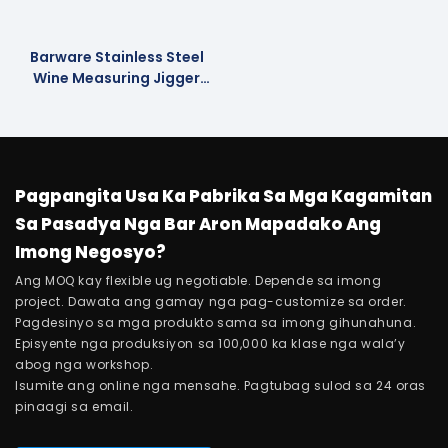
Barware Stainless Steel
Wine Measuring Jigger
Cocktail Supplier
Pagpangita Usa Ka Pabrika Sa Mga Kagamitan
Sa Pasadya Nga Bar Aron Mapadako Ang
Imong Negosyo?
Ang MOQ kay flexible ug negotiable. Depende sa imong
project. Dawata ang gamay nga pag-customize sa order.
Pagdesinyo sa mga produkto sama sa imong gihunahuna.
Episyente nga produksiyon sa 100,000 ka klase nga wala’y
abog nga workshop.
Isumite ang online nga mensahe. Pagtubag sulod sa 24 oras
pinaagi sa email.