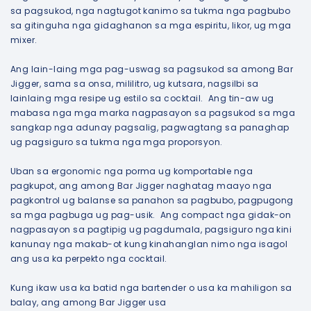
sa pagsukod, nga nagtugot kanimo sa tukma nga pagbubo
sa gitinguha nga gidaghanon sa mga espiritu, likor, ug mga
mixer.
Ang lain-laing mga pag-uswag sa pagsukod sa among Bar
Jigger, sama sa onsa, mililitro, ug kutsara, nagsilbi sa
lainlaing mga resipe ug estilo sa cocktail. Ang tin-aw ug
mabasa nga mga marka nagpasayon ​​sa pagsukod sa mga
sangkap nga adunay pagsalig, pagwagtang sa panaghap
ug pagsiguro sa tukma nga mga proporsyon.
Uban sa ergonomic nga porma ug komportable nga
pagkupot, ang among Bar Jigger naghatag maayo nga
pagkontrol ug balanse sa panahon sa pagbubo, pagpugong
sa mga pagbuga ug pag-usik. Ang compact nga gidak-on
nagpasayon ​​sa pagtipig ug pagdumala, pagsiguro nga kini
kanunay nga makab-ot kung kinahanglan nimo nga isagol
ang usa ka perpekto nga cocktail.
Kung ikaw usa ka batid nga bartender o usa ka mahiligon sa
balay, ang among Bar Jigger usa