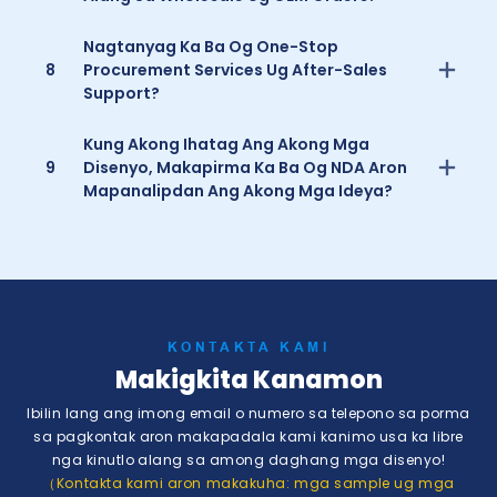
Nagtanyag Ka Ba Og One-Stop
8
Procurement Services Ug After-Sales
Support?
Kung Akong Ihatag Ang Akong Mga
9
Disenyo, Makapirma Ka Ba Og NDA Aron
Mapanalipdan Ang Akong Mga Ideya?
KONTAKTA KAMI
Makigkita Kanamon
Ibilin lang ang imong email o numero sa telepono sa porma
sa pagkontak aron makapadala kami kanimo usa ka libre
nga kinutlo alang sa among daghang mga disenyo!
（Kontakta kami aron makakuha: mga sample ug mga