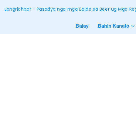
Longrichbar - Pasadya nga mga Balde sa Beer ug Mga Reg
Balay
Bahin Kanato
Personalized
Aluminum Cu