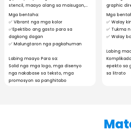
stencil, maayo alang sa maisugon,
graphic dir
usa ka kolor nga mga logo.
Mga bentaha:
Mga benta
✅ Vibrant nga mga kolor
✅ Walay ki
✅Epektibo ang gasto para sa
✅ Tukma n
dagkong dagan
✅ Walay ba
✅ Malungtaron nga pagkahuman
Labing maa
Labing maayo Para sa:
Komplikad
Solid nga mga logo, mga disenyo
epekto sa 
nga nakabase sa teksto, mga
sa litrato
promosyon sa panghitabo
Mat