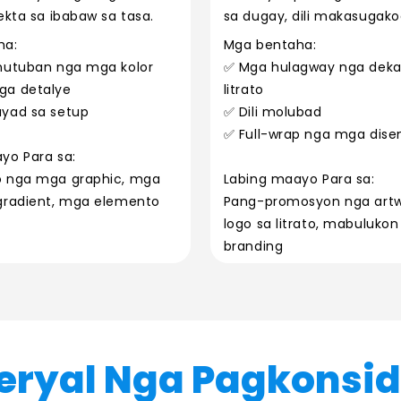
ekta sa ibabaw sa tasa.
sa dugay, dili makasugak
disenyo.
ha:
Mga bentaha:
nutuban nga mga kolor
✅ Mga hulagway nga deka
ga detalye
litrato
yad sa setup
✅ Dili molubad
✅ Full-wrap nga mga dise
yo Para sa:
o nga mga graphic, mga
Labing maayo Para sa:
gradient, mga elemento
Pang-promosyon nga art
logo sa litrato, mabuluko
branding
eryal Nga Pagkonsid