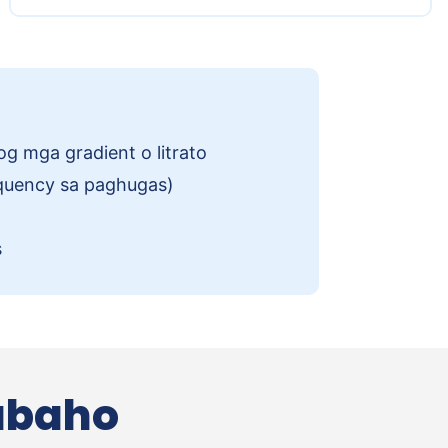
g mga gradient o litrato
equency sa paghugas)
s
abaho