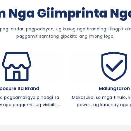
 Nga Giimprinta N
 pag-andar, pagpadayon, ug kusog nga branding. Hingpit a
paggamit samtang gipakita ang imong logo.
posure Sa Brand
Malungtaron
a pagpamaligya pinaagi sa
Makasukol sa mga tinulo, 
 nga paggamit ug visibility
gawas, ug kanunay nga
sa panghitabo