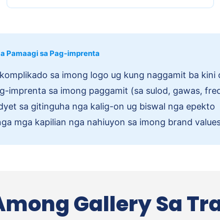
nga Pamaagi sa Pag-imprenta
mplikado sa imong logo ug kung naggamit ba kini o
ag-imprenta sa imong paggamit (sa sulod, gawas, fr
yet sa gitinguha nga kalig-on ug biswal nga epekto
 nga mga kapilian nga nahiuyon sa imong brand value
Among Gallery Sa Tr