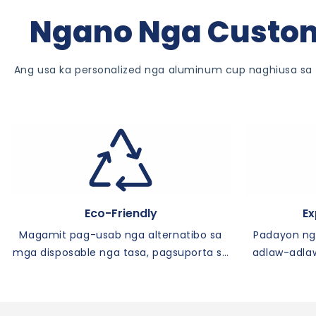
Ngano Nga Custom
Ang usa ka personalized nga aluminum cup naghiusa sa
Eco-Friendly
Ex
Magamit pag-usab nga alternatibo sa
Padayon ng
mga disposable nga tasa, pagsuporta sa
adlaw-adlaw
berde nga mga inisyatibo