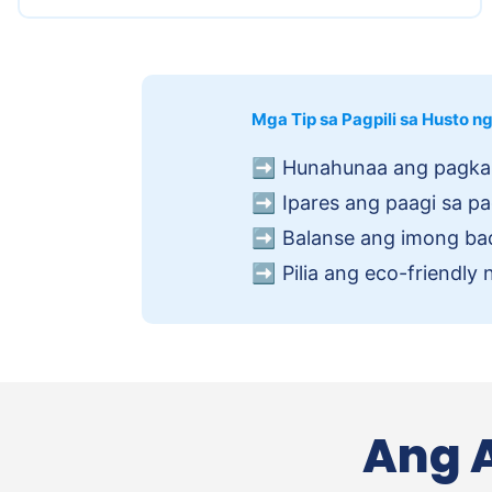
Mga Tip sa Pagpili sa Husto 
➡️
Hunahunaa ang pagkako
➡️
Ipares ang paagi sa p
➡️
Balanse ang imong bad
➡️
Pilia ang eco-friendly
Ang 