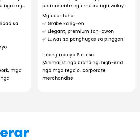
od nga mga
permanente nga marka nga walay
tinta.
Mga bentaha:
lidad sa
✅ Grabe ka lig-on
✅ Elegant, premium tan-awon
✅ Luwas sa panghugas sa pinggan
nyo
Labing maayo Para sa:
Minimalist nga branding, high-end
work, mga
nga mga regalo, corporate
n nga
merchandise
erar