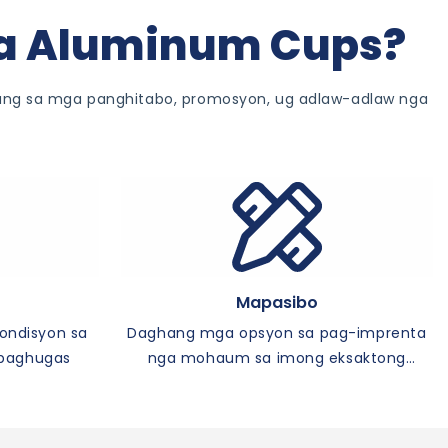
ga Aluminum Cups?
lang sa mga panghitabo, promosyon, ug adlaw-adlaw nga
Mapasibo
kondisyon sa
Daghang mga opsyon sa pag-imprenta
 paghugas
nga mohaum sa imong eksaktong
panginahanglan sa branding