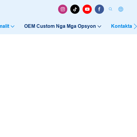
alit
OEM Custom Nga Mga Opsyon
Kontakta 