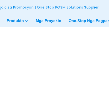
alo sa Promosyon | One Stop POSM Solutions Supplier
Produkto
Mga Proyekto
One-Stop Nga Pagpam
ps