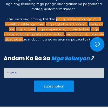
nga ang lainlaing mga panginahanglanon sa pagpalit sa
matag kustomer matuman.
Tan-awa ang among kalidad
pang-promosyon nga mga
produkto
balde nga beer
,
mga tigbukas sa botelya
,
banig sa
bar
,
tray sa beer
,
mga dispenser sa napkin holder
,
mga
suplay sa bar, mga aksesorya sa bar
,
mga lanyard, corporate
giveaways
ug mobati nga gawasnon sa pagkontak kanamo.
Andam Ka Ba Sa
Mga Solusyon
?
Emal
Subscription