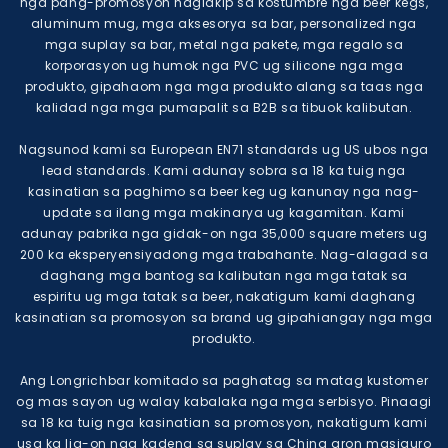
nga pang-promosyon naglakip sa kostumbre nga beer kegs,
aluminum mug, mga aksesorya sa bar, personalized nga
mga suplay sa bar, metal nga pakete, mga regalo sa
korporasyon ug humok nga PVC ug silicone nga mga
produkto, gipahaom nga mga produkto alang sa taas nga
kalidad nga mga pumapalit sa B2B sa tibuok kalibutan.
Nagsunod kami sa European EN71 standards ug US ubos nga
lead standards. Kami adunay sobra sa 18 ka tuig nga
kasinatian sa paghimo sa beer keg ug kanunay nga nag-
update sa ilang mga makinarya ug kagamitan. Kami
adunay pabrika nga gidak-on nga 35,000 square meters ug
200 ka eksperyensiyadong mga trabahante. Nag-alagad sa
daghang mga bantog sa kalibutan nga mga tatak sa
espiritu ug mga tatak sa beer, nakatigum kami daghang
kasinatian sa promosyon sa brand ug gipahiangay nga mga
produkto.
Ang Longrichbar komitado sa paghatag sa matag kustomer
og mas sayon ​​ug walay kabalaka nga mga serbisyo. Pinaagi
sa 18 ka tuig nga kasinatian sa promosyon, nakatigum kami
usa ka lig-on nga kadena sa suplay sa China aron masiguro