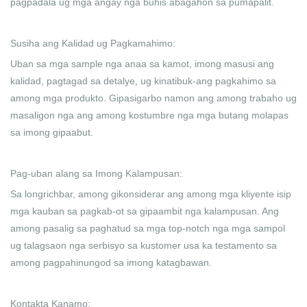
pagpadala ug mga angay nga buhis abagahon sa pumapalit.
Susiha ang Kalidad ug Pagkamahimo:
Uban sa mga sample nga anaa sa kamot, imong masusi ang
kalidad, pagtagad sa detalye, ug kinatibuk-ang pagkahimo sa
among mga produkto. Gipasigarbo namon ang among trabaho ug
masaligon nga ang among kostumbre nga mga butang molapas
sa imong gipaabut.
Pag-uban alang sa Imong Kalampusan:
Sa longrichbar, among gikonsiderar ang among mga kliyente isip
mga kauban sa pagkab-ot sa gipaambit nga kalampusan. Ang
among pasalig sa paghatud sa mga top-notch nga mga sampol
ug talagsaon nga serbisyo sa kustomer usa ka testamento sa
among pagpahinungod sa imong katagbawan.
Kontakta Kanamo: