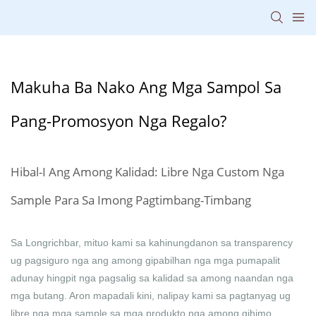
Makuha Ba Nako Ang Mga Sampol Sa
Pang-Promosyon Nga Regalo?
Hibal-I Ang Among Kalidad: Libre Nga Custom Nga
Sample Para Sa Imong Pagtimbang-Timbang
Sa Longrichbar, mituo kami sa kahinungdanon sa transparency
ug pagsiguro nga ang among gipabilhan nga mga pumapalit
adunay hingpit nga pagsalig sa kalidad sa among naandan nga
mga butang. Aron mapadali kini, nalipay kami sa pagtanyag ug
libre nga mga sample sa mga produkto nga among gihimo.