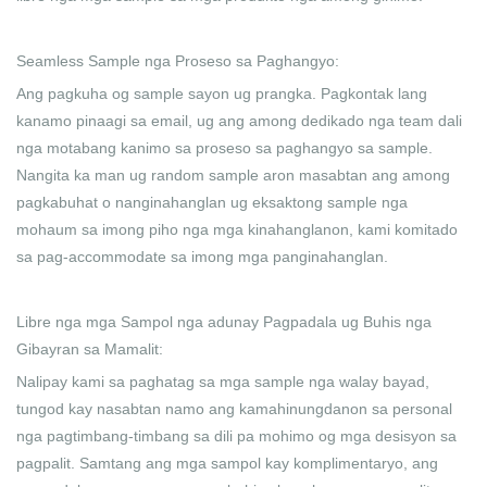
Seamless Sample nga Proseso sa Paghangyo:
Ang pagkuha og sample sayon ​​ug prangka. Pagkontak lang
kanamo pinaagi sa email, ug ang among dedikado nga team dali
nga motabang kanimo sa proseso sa paghangyo sa sample.
Nangita ka man ug random sample aron masabtan ang among
pagkabuhat o nanginahanglan ug eksaktong sample nga
mohaum sa imong piho nga mga kinahanglanon, kami komitado
sa pag-accommodate sa imong mga panginahanglan.
Libre nga mga Sampol nga adunay Pagpadala ug Buhis nga
Gibayran sa Mamalit:
Nalipay kami sa paghatag sa mga sample nga walay bayad,
tungod kay nasabtan namo ang kamahinungdanon sa personal
nga pagtimbang-timbang sa dili pa mohimo og mga desisyon sa
pagpalit. Samtang ang mga sampol kay komplimentaryo, ang