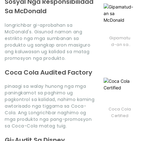
Sosyal Nga Responsibilidad
Sa McDonald
longrichbar gi-aprobahan sa
McDonald's. Gisunod namon ang
Gipamatu
estrikto nga mga sumbanan sa
d-an sa
produkto ug sangkap aron masiguro
McDonald
ang kaluwasan ug kalidad sa matag
promosyon nga produkto.
Coca Cola Audited Factory
pinaagi sa walay hunong nga mga
paningkamot sa paghimo ug
pagkontrol sa kalidad, nahimo kaming
awtorisado nga tiggama sa Coca-
Coca Cola
Cola. Ang Longrichbar naghimo og
Certified
mga produkto nga pang-promosyon
sa Coca-Cola matag tuig.
Gi-Audit Sa Disney