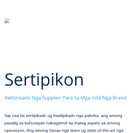
FACTORY AUDIT & CERTIFICATE
AWTORISADO NGA SUPPLIER PARA SA MGA
INILA NGA BRAND
Sertipikon
Awtorisado Nga Supplier Para Sa Mga Inila Nga Brand
Isip usa ka sertipikado ug kwalipikado nga pabrika, ang among
pasalig sa kahusayan nakagamot sa matag aspeto sa among
operasyon. Ang among hanas nga team ug state-of-the-art nga