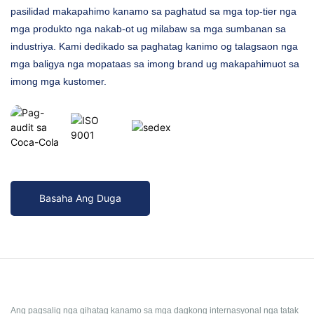
pasilidad makapahimo kanamo sa paghatud sa mga top-tier nga
mga produkto nga nakab-ot ug milabaw sa mga sumbanan sa
industriya. Kami dedikado sa paghatag kanimo og talagsaon nga
mga baligya nga mopataas sa imong brand ug makapahimuot sa
imong mga kustomer.
Basaha Ang Duga
Ang pagsalig nga gihatag kanamo sa mga dagkong internasyonal nga tatak