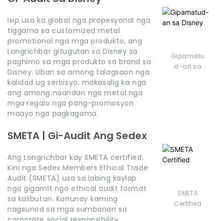
Isip usa ka global nga propesyonal nga
tiggama sa customized metal
promotional nga mga produkto, ang
Longrichbar gitugutan sa Disney sa
Gipamatu
paghimo sa mga produkto sa brand sa
d-an sa
Disney. Uban sa among talagsaon nga
Disney
kalidad ug serbisyo, makasalig ka nga
ang among naandan nga metal nga
mga regalo nga pang-promosyon
maayo nga pagkagama.
SMETA | Gi-Audit Ang Sedex
Ang Longrichbar kay SMETA certified.
Kini nga Sedex Members Ethical Trade
Audit (SMETA) usa sa labing kaylap
nga gigamit nga ethical audit format
SMETA
sa kalibutan. Kanunay kaming
Certified
nagsunod sa mga sumbanan sa
corporate social responsibility.