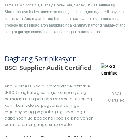
sama sa McDonald's, Disney, Coca-Cola, Sedex, BSCI Certified ug
Starbucks usa ka testamento sa among dili hitupngan nga dedikasyon sa
kahusayan. Ang matag brand hugot nga nag-evaluate sa among mga
proseso ug pasilidad aron masiguro nga kanunay namong makab-ot ang
ilang higpit nga kalidad ug etikal nga mga kinahanglanon.
Daghang Sertipikasyon
BSCI Supplier Audit Certified
Ang Business Social Compliance Initiative
(BSCI) naghatag sa mga kompanya og
BSCI
pamaagi ug report para sa social auditing.
Certified
Kami komitido sa pagsunod sa mga
regulasyon ug paghatag ug luwas nga
trabahoan ug pagpanalipod sa kinaiyahan
para sa among mga empleyado.