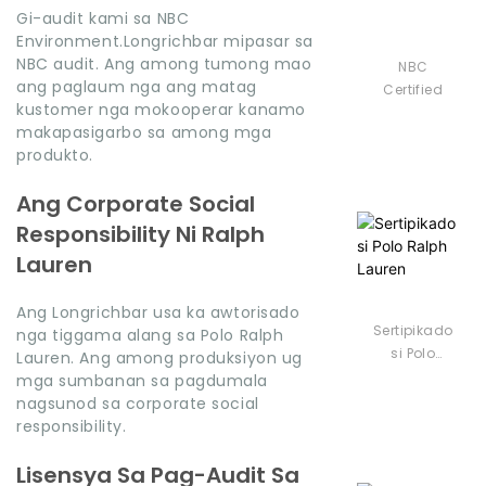
Gi-audit kami sa NBC
Environment.Longrichbar mipasar sa
NBC audit. Ang among tumong mao
NBC
ang paglaum nga ang matag
Certified
kustomer nga mokooperar kanamo
makapasigarbo sa among mga
produkto.
Ang Corporate Social
Responsibility Ni Ralph
Lauren
Ang Longrichbar usa ka awtorisado
Sertipikado
nga tiggama alang sa Polo Ralph
si Polo
Lauren. Ang among produksiyon ug
Ralph
mga sumbanan sa pagdumala
Lauren
nagsunod sa corporate social
responsibility.
Lisensya Sa Pag-Audit Sa