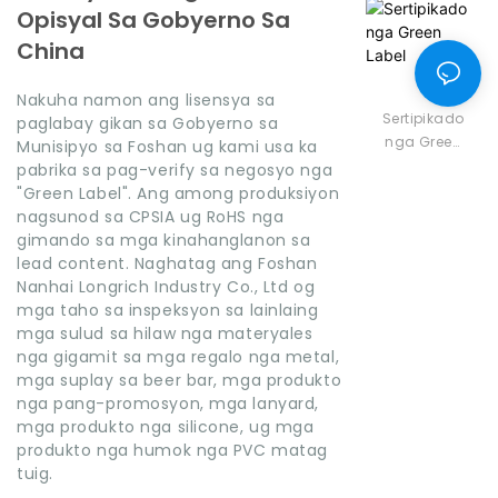
Opisyal Sa Gobyerno Sa
China
Nakuha namon ang lisensya sa
Sertipikado
paglabay gikan sa Gobyerno sa
nga Green
Munisipyo sa Foshan ug kami usa ka
Label
pabrika sa pag-verify sa negosyo nga
"Green Label". Ang among produksiyon
nagsunod sa CPSIA ug RoHS nga
gimando sa mga kinahanglanon sa
lead content. Naghatag ang Foshan
Nanhai Longrich Industry Co., Ltd og
mga taho sa inspeksyon sa lainlaing
mga sulud sa hilaw nga materyales
nga gigamit sa mga regalo nga metal,
mga suplay sa beer bar, mga produkto
nga pang-promosyon, mga lanyard,
mga produkto nga silicone, ug mga
produkto nga humok nga PVC matag
tuig.