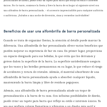
posibilidades de diseño, puede crear un tapete para barra que refleje su estilo e intereses
únicos. Por lo tanto, comience la fiesta y lleve la barra de su hogar al siguiente nivel con
una alfombra de barra personalizada. – el accesorio imprescindible para cualquier anfitrión
o anfitriona. ¡Saludos a una noche de diversión, risas y recuerdos inolvidables!
Beneficios de usar una alfombrilla de barra personalizada
Cuando se trata de organizar fiestas, la atención al detalle puede marcar la
diferencia. Una alfombrilla de bar personalizada ofrece varios beneficios que
pueden mejorar su experiencia de bar en casa. En primer lugar, proporciona
un espacio designado para sus bebidas, lo que evita que los derrames y
goteos dañen la superficie de la barra. La superficie antideslizante asegura
que los vasos y las botellas permanezcan en su lugar, lo que reduce el riesgo
de accidentes y rotura de cristales. Además, el material absorbente de una
alfombrilla de barra personalizada ayuda a absorber cualquier líquido,
manteniendo la barra limpia y libre de residuos pegajosos.
Además, una alfombrilla de barra personalizada añade un toque de
personalización a la barra de tu casa. Con infinitas posibilidades de diseño,
puede crear un tapete para barra que refleje su estilo e intereses únicos. Ya
sea que prefiera colores llamativos y vibrantes o un diseño más sutil y