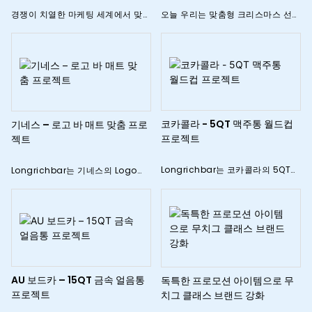
다
경쟁이 치열한 마케팅 세계에서 맞춤
오늘 우리는 맞춤형 크리스마스 선물
형 판촉 선물은 브랜드 가시성과 고
세트를 통해 고객에게 명절 따뜻함을
객 참여를 높이는 데 필수적입니다.
성공적으로 전달하고 브랜드 영향력
중국에 본사를 둔 전문 OEM 제조업
을 강화할 수 있도록 돕는 방법을 자
체로서 PepsiCo와 협력하여 휴대용
랑스럽게 생각하는 사례를 공유합니
선풍기, 무선 헤드폰, 미니 쿨러 박스
다.
등 고품질의 판촉물을 디자인 및 생
산하고 있습니다. 이러한 맞춤형 선
코카콜라 - 5QT 맥주통 월드컵
기네스 – 로고 바 매트 맞춤 프로
물은 PepsiCo 여름 캠페인의 초석
프로젝트
젝트
이 되었으며, 시장 영향력을 강화하
고 뛰어난 결과를 제공했습니다.
Longrichbar는 코카콜라의 5QT
Longrichbar는 기네스의 Logo
맥주 버킷 월드컵 프로젝트를 도왔습
Bar Mat Custom 프로젝트를 도왔
니다. 2024
습니다. 2024
AU 보드카 – 15QT 금속 얼음통
독특한 프로모션 아이템으로 무
프로젝트
치그 클래스 브랜드 강화