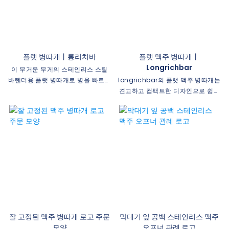
플랫 병따개丨롱리치바
플랫 맥주 병따개丨
Longrichbar
이 무거운 무게의 스테인리스 스틸
바텐더용 플랫 병따개로 병을 빠르고
longrichbar의 플랫 맥주 병따개는
쉽게 여세요! 새로운 바, 레스토랑, 스
견고하고 컴팩트한 디자인으로 쉽게
포츠 이벤트, 친목 단체 등을 홍보하
병을 열 수 있는 세련되고 실용적인
려면 이 바 도구 중앙에 회사 이름과
도구입니다. 모든 맥주 애호가 또는
로고를 새겨보세요! 1.62" H x 7" W
파티 참석자를 위한 완벽한 액세서리
x 0.12" 두께
입니다.
잘 고정된 맥주 병따개 로고 주문
막대기 잎 공백 스테인리스 맥주
모양
오프너 관례 로고