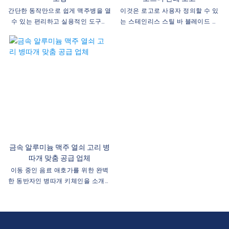
간단한 동작만으로 쉽게 맥주병을 열
이것은 로고로 사용자 정의할 수 있
수 있는 편리하고 실용적인 도구인
는 스테인리스 스틸 바 블레이드 맥
벽걸이형 맥주병 오프너입니다. 벽에
주 오프너입니다. 바 도구에 개인화
걸 수 있도록 설계된 이 병따개는 홈
된 터치를 추가하려는 전문 바텐더
바, 주방 또는 남자 동굴에 기능적이
또는 맥주 애호가에게 적합합니다.
고 스타일리시한 추가 기능을 제공합
니다.
금속 알루미늄 맥주 열쇠 고리 병
따개 맞춤 공급 업체
이동 중인 음료 애호가를 위한 완벽
한 동반자인 병따개 키체인을 소개합
니다. 어디에서나 좋아하는 음료를
즉시 개봉할 수 있도록 설계된 키체
인 병따개의 편리함과 실용성을 발견
하십시오.