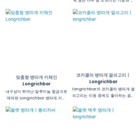
합한 다용도의 세련된 액세서리로,
틱 둥근 나무 병 오프너는 기능과 개
손쉽게 병을 딸 수 있을 뿐 아니라 개
인화와 목재 구조 및 사용자 정의 가
성을 더할 수 있습니다. 내구성이 뛰
능한 로고를 결합합니다. 강한 자석
어난 소재로 제작된 이 병따개는 로
을 사용하면 금속 표면에 편리하게
고나 디자인을 넣어 맞춤 제작이 가
부착하여 좋아하는 음료를 쉽게 열
능하여 실용성과 브랜딩 기회를 동시
수 있습니다.
에 제공하는 훌륭한 판촉물 또는 특
별한 선물입니다.
코카콜라 병따개 열쇠고리丨
맞춤형 병따개 키체인
Longrichbar
Longrichbar
longrichbar의 코카콜라 병따개 열
내구성이 뛰어난 알루미늄 합금으로
쇠고리는 이동 중에도 좋아하는 음료
제작된 Longrichbar 병따개 키체
를 쉽게 열 수 있는 편리하고 세련된
인 도매는 손쉬운 작동을 위해 레버
액세서리입니다. 상징적인 코카콜라
원리를 사용합니다. 컬러풀하고 스타
로고가 특징인 이 내구성이 뛰어난
일리시한 디자인으로 다양한 상황과
열쇠고리는 모든 코카콜라 애호가에
장소에 잘 어울리며, 맥주병따개와
게 꼭 필요한 아이템입니다.
함께 열쇠고리로 활용하기 좋은 판촉
물입니다.