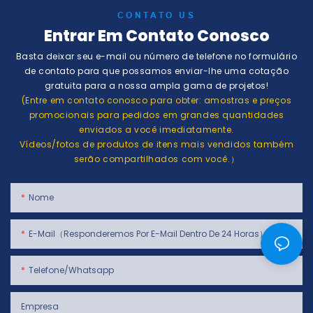
CONTATO US
Entrar Em Contato Conosco
Basta deixar seu e-mail ou número de telefone no formulário
de contato para que possamos enviar-lhe uma cotação
gratuita para a nossa ampla gama de projetos!
(Entre em contato conosco para obter: amostras e preços
promocionais para pedidos em grandes quantidades
enviados a você imediatamente.
Vídeos/fotos de produtos de itens mais vendidos também
serão compartilhados com você.）
Nome
E-Mail（Responderemos Por E-Mail Dentro De 24 Horas）
Telefone/whatsapp
Empresa