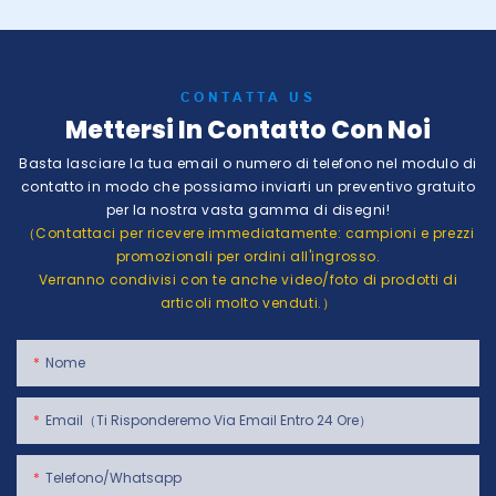
CONTATTA US
Mettersi In Contatto Con Noi
Basta lasciare la tua email o numero di telefono nel modulo di
contatto in modo che possiamo inviarti un preventivo gratuito
per la nostra vasta gamma di disegni!
（Contattaci per ricevere immediatamente: campioni e prezzi
promozionali per ordini all'ingrosso.
Verranno condivisi con te anche video/foto di prodotti di
articoli molto venduti.）
Nome
Email（Ti Risponderemo Via Email Entro 24 Ore）
Telefono/whatsapp